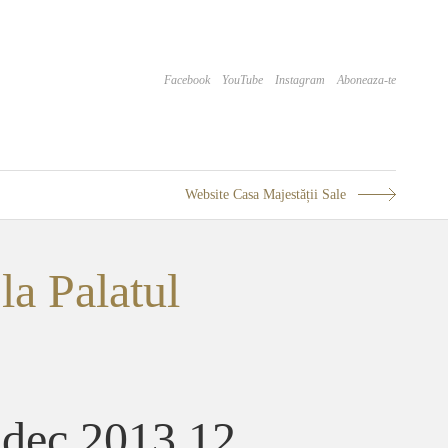
Facebook
YouTube
Instagram
Aboneaza-te
Website Casa Majestății Sale
la Palatul
.dec.2013 12