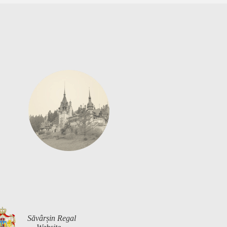
Săvârșin Regal